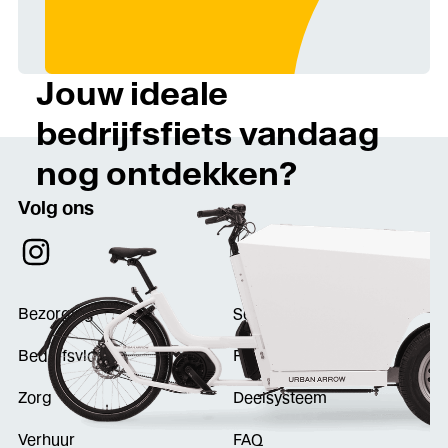
Jouw ideale
bedrijfsfiets vandaag
nog ontdekken?
Volg ons
Bezorging
Service & onderhoud
Bedrijfsvloten
Fietsaanbod
Zorg
Deelsysteem
Verhuur
FAQ